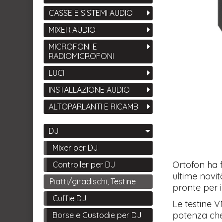
CASSE E SISTEMI AUDIO
MIXER AUDIO
MICROFONI E
RADIOMICROFONI
LUCI
INSTALLAZIONE AUDIO
ALTOPARLANTI E RICAMBI
DJ
Mixer per DJ
Ortofon ha f
Controller per DJ
ultime novit
Piatti/giradischi, Testine
pronte per i
Cuffie DJ
Le testine 
potenza che
Borse e Custodie per DJ