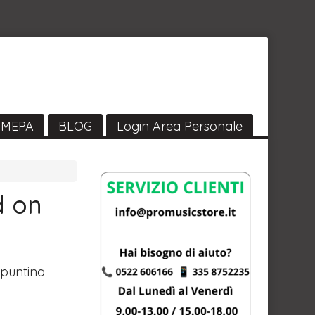
MEPA
BLOG
Login Area Personale
d on
 puntina