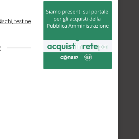
ischi, testine
: