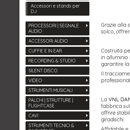
Accessori e stands per
DJ
Grazie alla s
PROCESSORI | SEGNALE
solco, offre
AUDIO
ACCESSORI AUDIO
Costruita pe
CUFFIE E IN EAR
in alluminio
RECORDING & STUDIO
garantire la
SILENT DISCO
Il tracciam
professionale
VIDEO
STRUMENTI MUSICALI
La
VNL DAN
PALCHI | STRUTTURE |
fabbrica su
FLIGHTCASE
offrire sta
CAVI
giradischi.
STRUMENTI TECNICI &
Affidabile e