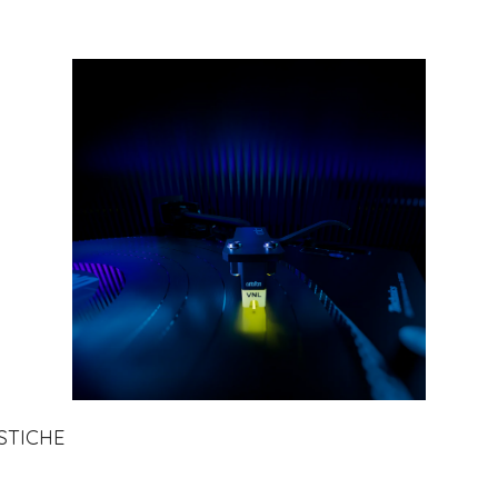
Tutto p
ottimo 
velocis
03-08-2
STICHE