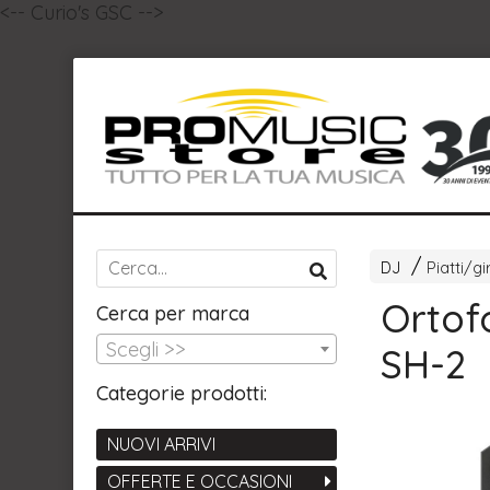
<-- Curio's GSC -->
DJ
Piatti/gi
Ortof
Cerca per marca
Scegli >>
SH-2
Categorie prodotti:
NUOVI ARRIVI
OFFERTE E OCCASIONI