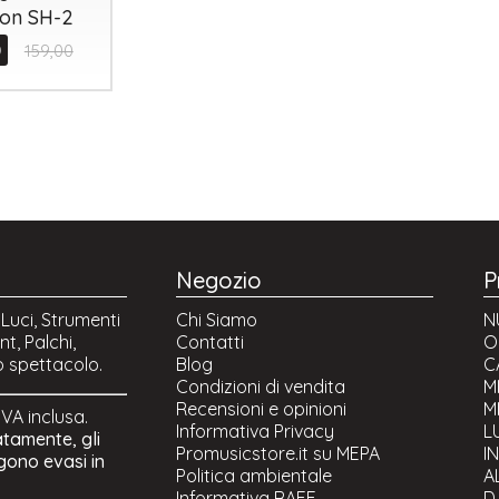
on SH-2
0
159,00
Negozio
P
 Luci, Strumenti
Chi Siamo
N
t, Palchi,
Contatti
O
o spettacolo.
Blog
C
Condizioni di vendita
M
Recensioni e opinioni
M
 IVA inclusa.
Informativa Privacy
L
atamente, gli
Promusicstore.it su MEPA
I
ngono evasi in
Politica ambientale
A
Informativa RAEE
D