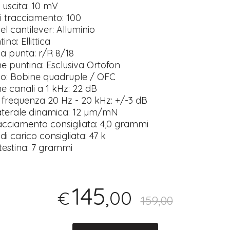
i uscita: 10 mV
di tracciamento: 100
del cantilever: Alluminio
ina: Ellittica
lla punta: r/R 8/18
ne puntina: Esclusiva Ortofon
filo: Bobine quadruple / OFC
ne canali a 1 kHz: 22 dB
in frequenza 20 Hz - 20 kHz: +/-3 dB
à laterale dinamica: 12 µm/mN
tracciamento consigliata: 4,0 grammi
 di carico consigliata: 47 k
a testina: 7 grammi
145
,00
€
159,00