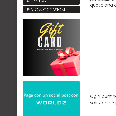
BACKSTAGE
quotidiana d
USATO & OCCASIONI
Ogni puntina
soluzione è 