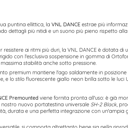
ua puntina ellittica, la
VNL DANCE
estrae più informazi
ndo dettagli più nitidi e un suono più pieno rispetto all
r resistere ai ritmi più duri, la VNL DANCE è dotata di 
 rigido con l'esclusiva sospensione in gomma di Ortofo
 massima stabilità anche sotto pressione.
ento premium mantiene l'ago saldamente in posizione 
, e lo stilo fluorescente giallo neon brilla sotto le luci 
CE Premounted
viene fornita pronta all'uso: è già mo
l nostro nuovo portatestina universale
SH-2 Black
, pr
bilità, durata e una perfetta integrazione con un'ampi
 versatile, si comporta altrettanto bene sia nella ripro