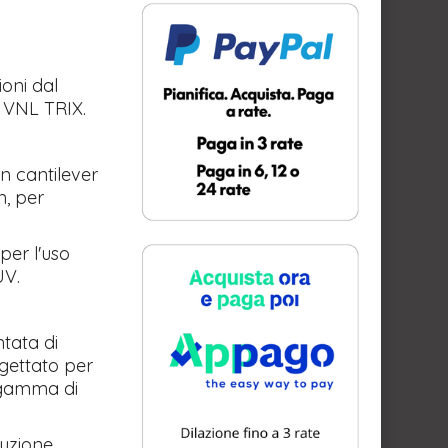
oni dal
a VNL TRIX.
un cantilever
n, per
per l'uso
UV.
ntata di
ogettato per
a gamma di
duzione