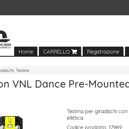
Home
CARRELLO
Registrazione
radischi, Testine
on VNL Dance Pre-Mounte
Testina per giradischi con
ellittica
Codice prodotto:
17989