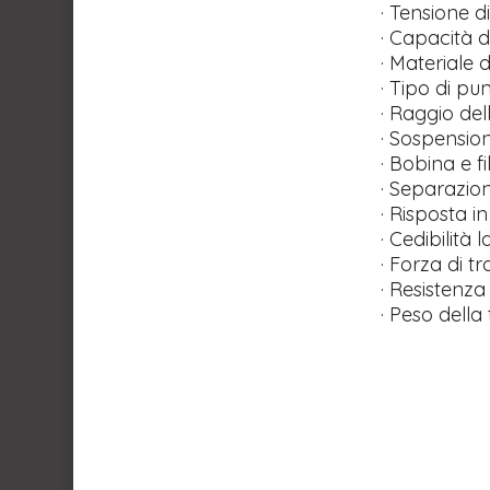
​· Tensione d
​· Capacità 
​· Materiale 
· Tipo di punt
​· Raggio de
​· Sospensio
​· Bobina e 
​· Separazio
​· Risposta 
​· Cedibilit
​· Forza di 
​· Resistenza
​· Peso dell