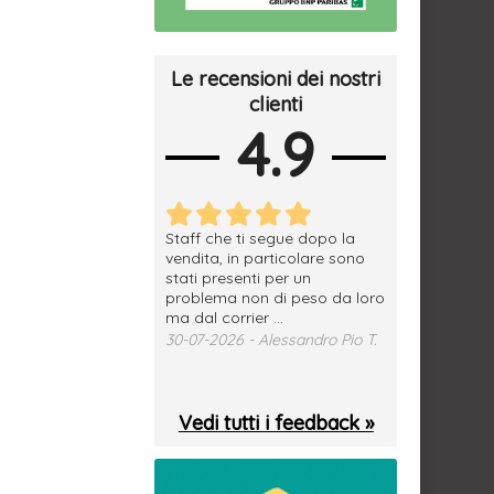
Le recensioni dei nostri
clienti
4.9
erfetto, materiale
Staff che ti segue dopo la
tutto ok, vendi
e spedizione
vendita, in particolare sono
subito a dom
sima, grazie.
stati presenti per un
WhatsApp. Mer
problema non di peso da loro
puntuale
026 - Daniele S.
ma dal corrier ...
29-07-2026 - 
30-07-2026 - Alessandro Pio T.
Vedi tutti i feedback »