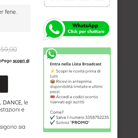
r ferie.
159,00
AppPago
scopri di
L DANCE
, le
stazioni e
sigono sia