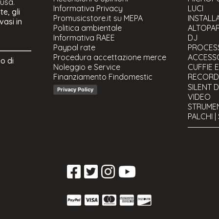
lusa.
Informativa Privacy
LUCI
e, gli
Promusicstore.it su MEPA
INSTALL
vasi in
Politica ambientale
ALTOPAR
Informativa RAEE
DJ
Paypal rate
PROCESS
Procedura accettazione merce
ACCESSO
o di
Noleggio e Service
CUFFIE E
Finanziamento Findomestic
RECORDI
Bundle p
SILENT 
Privacy Policy
Studio M
VIDEO
Controll
STRUMEN
Schede a
PALCHI |
Registrat
CAVI
Arredame
STRUMEN
Trattame
USATO &
fonoass