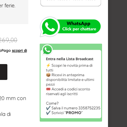
r ferie.
269,00
AppPago
scopri di
 420 mm con
la di