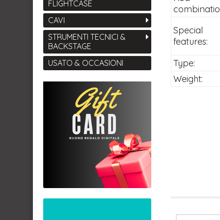
FLIGHTCASE
combinatio
CAVI
Special
STRUMENTI TECNICI &
features:
BACKSTAGE
Type:
USATO & OCCASIONI
Weight: