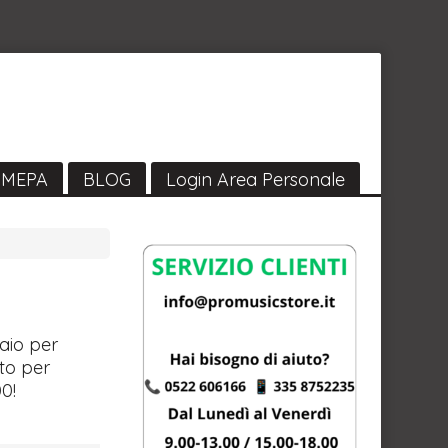
MEPA
BLOG
Login Area Personale
iaio per
tto per
0!