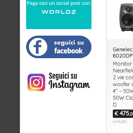
Genelec
8020D
Monitor
Nearfiel
2 vie co
woofer 
4” – 50
50W Cla
D
475
€
,
579,00