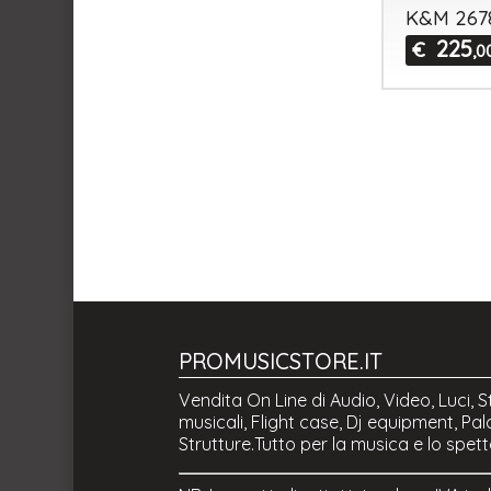
K&M 267
225
€
,0
PROMUSICSTORE.IT
Vendita On Line di Audio, Video, Luci, 
musicali, Flight case, Dj equipment, Palc
Strutture.Tutto per la musica e lo spet