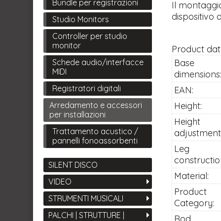
Bundle per registrazioni
Il montaggio
dispositivo 
Studio Monitors
Controller per studio
monitor
Product da
Base
Schede audio/interfacce
MIDI
dimensions
Registratori digitali
EAN:
Height:
Arredamento e accessori
per installazioni
Height
Trattamento acustico /
adjustment
pannelli fonoassorbenti
Leg
constructio
SILENT DISCO
Material:
VIDEO
Product
STRUMENTI MUSICALI
Category:
PALCHI | STRUTTURE |
Rod