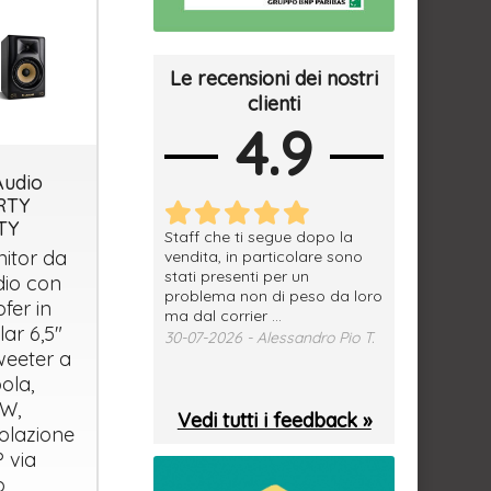
Le recensioni dei nostri
clienti
4.9
udio
RTY
TY
erfetto, materiale
Staff che ti segue dopo la
tutto ok, vendi
itor da
e spedizione
vendita, in particolare sono
subito a dom
sima, grazie.
stati presenti per un
WhatsApp. Mer
dio con
problema non di peso da loro
puntuale
026 - Daniele S.
fer in
ma dal corrier ...
29-07-2026 - 
lar 6,5"
30-07-2026 - Alessandro Pio T.
weeter a
ola,
W,
Vedi tutti i feedback »
olazione
P
via
p