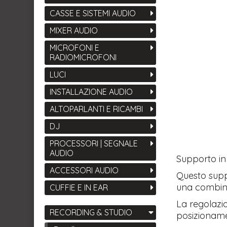
CASSE E SISTEMI AUDIO
MIXER AUDIO
MICROFONI E
RADIOMICROFONI
LUCI
INSTALLAZIONE AUDIO
ALTOPARLANTI E RICAMBI
DJ
PROCESSORI | SEGNALE
AUDIO
​Supporto in
ACCESSORI AUDIO
Questo supp
una combina
CUFFIE E IN EAR
La regolazi
RECORDING & STUDIO
posizioname