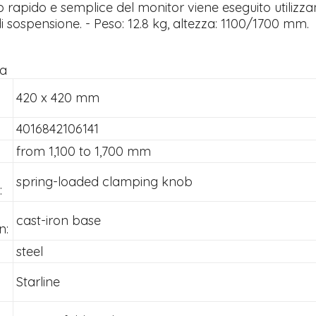
 rapido e semplice del monitor viene eseguito utilizza
di sospensione. - Peso: 12.8 kg, altezza: 1100/1700 mm.
ta
420 x 420 mm
:
4016842106141
from 1,100 to 1,700 mm
spring-loaded clamping knob
:
cast-iron base
n:
steel
Starline