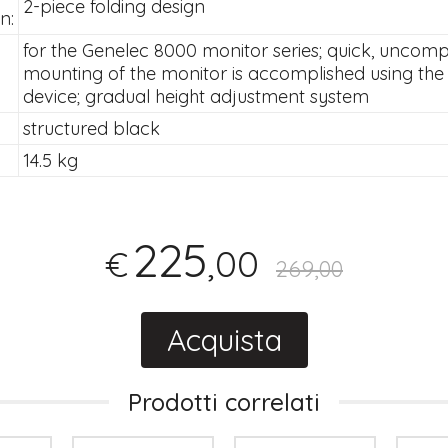
2-piece folding design
n:
for the Genelec 8000 monitor series; quick, uncomp
mounting of the monitor is accomplished using the
device; gradual height adjustment system
structured black
14.5 kg
225
,00
€
269,00
Acquista
Prodotti correlati