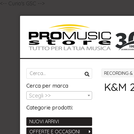
<-- Curio's GSC -->
RECORDING &
K&M 
Cerca per marca
Scegli >>
Categorie prodotti:
NUOVI ARRIVI
OFFERTE E OCCASIONI