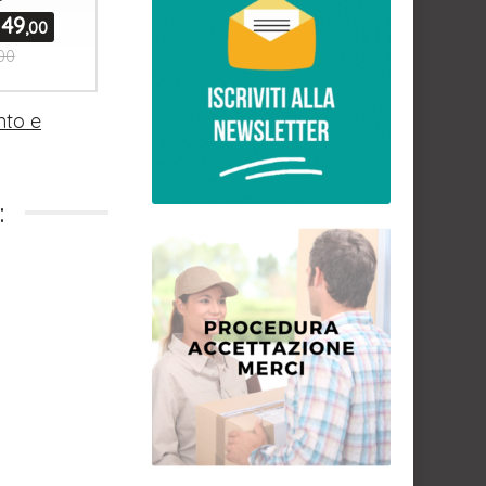
149
,00
00
to e
: