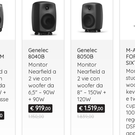
Genelec
Genelec
M-A
PM
8040B
8050B
FO
SIX
Monitor
Monitor
Tutto p
Mon
ottimo 
d a
Nearfield a
Nearfield a
velocis
stu
n
2 vie con
2 vie con
03-08-2
woo
da
woofer da
woofer da
kev
W +
6,5" – 90W
8" – 150W +
e t
sse
+ 90W
120W
cup
919
1.519
€
€
,00
,00
100
00
1.150,00
1.839,00
reg
DS
ap