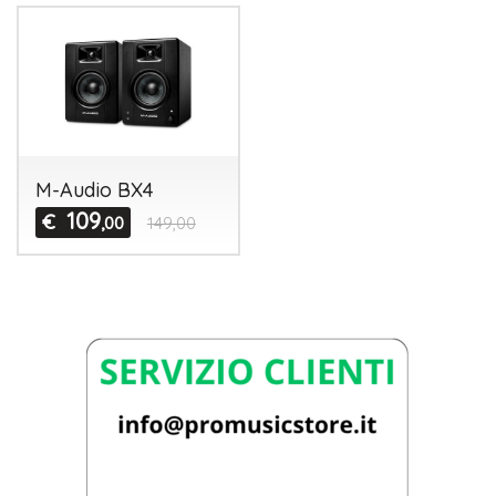
M-Audio BX4
109
€
,00
149,00