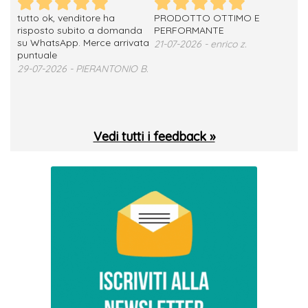
tutto ok, venditore ha
PRODOTTO OTTIMO E
ho 
no
risposto subito a domanda
PERFORMANTE
sod
su WhatsApp. Merce arrivata
ser
21-07-2026 - enrico z.
loro
puntuale
13-
29-07-2026 - PIERANTONIO B.
 T.
Vedi tutti i feedback »