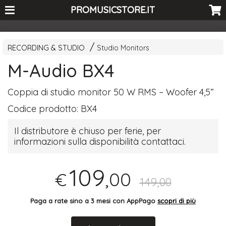
<-- Curio's GSC -->
PROMUSICSTORE.IT
RECORDING & STUDIO
Studio Monitors
M-Audio BX4
Coppia di studio monitor 50 W
RMS
– Woofer 4,5”
Codice prodotto:
BX4
Il distributore è chiuso per ferie, per
informazioni sulla disponibilità contattaci.
109
,00
€
149,00
Paga a rate sino a 3 mesi con AppPago
scopri di più