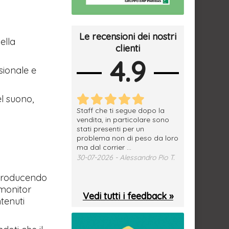
Le recensioni dei nostri
ella
clienti
4.9
sionale e
l suono,
erfetto, materiale
Staff che ti segue dopo la
tutto ok, vendi
e spedizione
vendita, in particolare sono
subito a dom
sima, grazie.
stati presenti per un
WhatsApp. Mer
problema non di peso da loro
puntuale
026 - Daniele S.
ma dal corrier ...
29-07-2026 - 
30-07-2026 - Alessandro Pio T.
a producendo
 monitor
Vedi tutti i feedback »
ntenuti