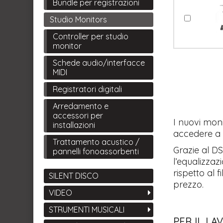
Bundle per registrazioni
Studio Monitors
Controller per studio
monitor
Schede audio/interfacce
MIDI
Registratori digitali
Arredamento e
accessori per
I nuovi moni
installazioni
accedere a 
Trattamento acustico /
Grazie al D
pannelli fonoassorbenti
l’equalizzaz
rispetto al 
SILENT DISCO
prezzo.
VIDEO
STRUMENTI MUSICALI
PER IL L