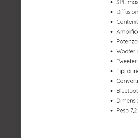
​SPL ma
​Diffusio
​Conteni
​Amplifi
​Potenza
​Woofer 
​Tweeter
​Tipi di 
​Convert
​Bluetoo
​Dimensi
​Peso 7,2