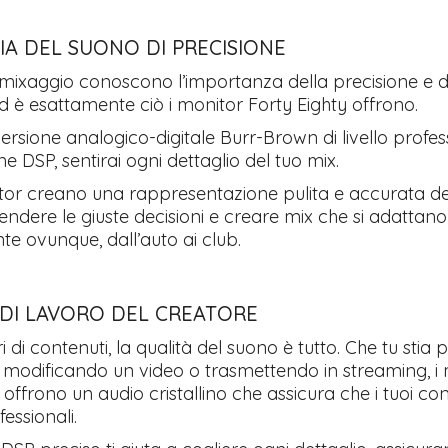
IA DEL SUONO DI PRECISIONE
l mixaggio conoscono l’importanza della precisione e d
d è esattamente ciò i monitor Forty Eighty offrono.
rsione analogico-digitale Burr-Brown di livello profes
ne DSP, sentirai ogni dettaglio del tuo mix.
tor creano una rappresentazione pulita e accurata de
endere le giuste decisioni e creare mix che si adattano
Tutto p
ottimo 
e ovunque, dall’auto ai club.
velocis
03-08-2
 DI LAVORO DEL CREATORE
ri di contenuti, la qualità del suono è tutto. Che tu sti
 modificando un video o trasmettendo in streaming, i
 offrono un audio cristallino che assicura che i tuoi co
essionali.