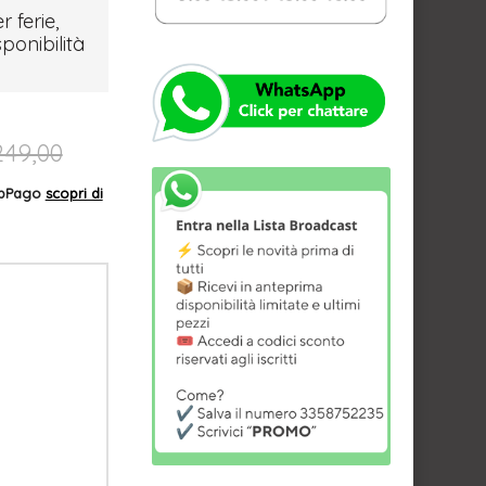
r ferie,
sponibilità
249,00
AppPago
scopri di