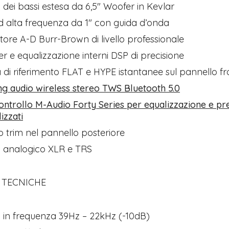
a dei bassi estesa da 6,5″ Woofer in Kevlar
ad alta frequenza da 1″ con guida d’onda
itore A-D Burr-Brown di livello professionale
er e equalizzazione interni DSP di precisione
à di riferimento FLAT e HYPE istantanee sul pannello fr
g audio wireless stereo TWS Bluetooth 5.0
controllo M-Audio Forty Series per equalizzazione e pr
izzati
lo trim nel pannello posteriore
o analogico XLR e TRS​
 TECNICHE
a in frequenza 39Hz – 22kHz (-10dB)