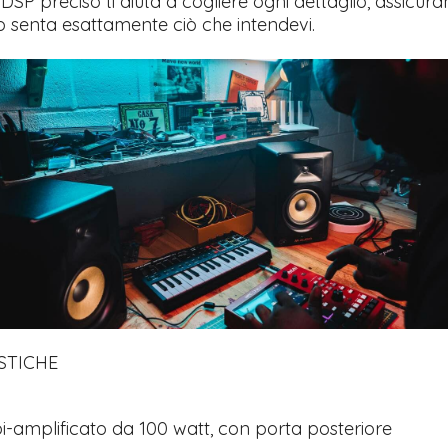
 DSP preciso ti aiuta a cogliere ogni dettaglio, assicuran
o senta esattamente ciò che intendevi.
STICHE
bi-amplificato da 100 watt, con porta posteriore