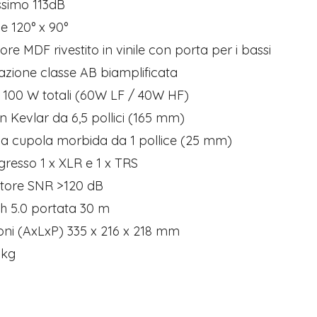
ssimo 113dB
ne 120° x 90°
tore MDF rivestito in vinile con porta per i bassi
cazione classe AB biamplificata
 100 W totali (60W LF / 40W HF)
in Kevlar da 6,5 pollici (165 mm)
 a cupola morbida da 1 pollice (25 mm)
ingresso 1 x XLR e 1 x TRS
itore SNR >120 dB
th 5.0 portata 30 m
oni (AxLxP) 335 x 216 x 218 mm
 kg​