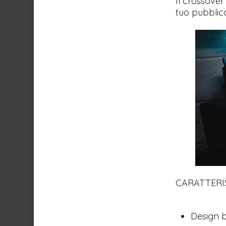
Il crossover
tuo pubblic
CARATTERI
​Design 