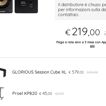
Il distributore è chiuso pe
per informazioni sulla di
contattaci.
219
,00
€
Paga a rate sino a 3 mesi con 
più
GLORIOUS Session Cube XL
579
€
,00
599,00
Proel KP820
45
€
,00
62,00