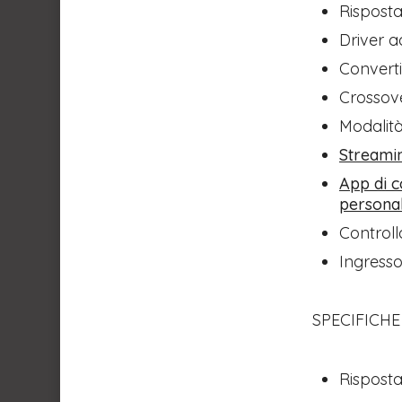
​Rispost
​Driver 
​Convert
​Crossov
​Modalit
Streamin
​App di 
personal
​Control
​Ingress
SPECIFICHE
​Rispost