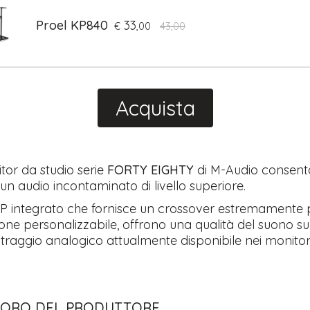
Proel KP840
33
€
,00
43,00
Acquista
tor da studio serie
FORTY EIGHTY
di M-Audio consent
un audio incontaminato di livello superiore.
SP integrato che fornisce un crossover estremamente 
ione personalizzabile, offrono una qualità del suono s
filtraggio analogico attualmente disponibile nei monito
AVORO DEL PRODUTTORE