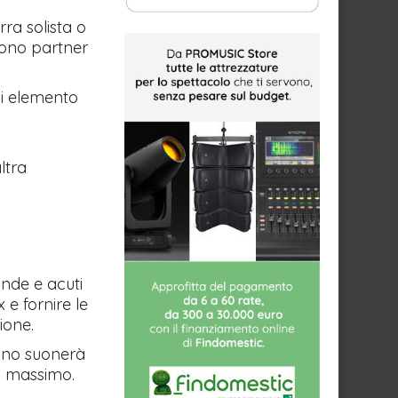
rra solista o
sono partner
ni elemento
ltra
onde e acuti
 e fornire le
sione.
rano suonerà
al massimo.