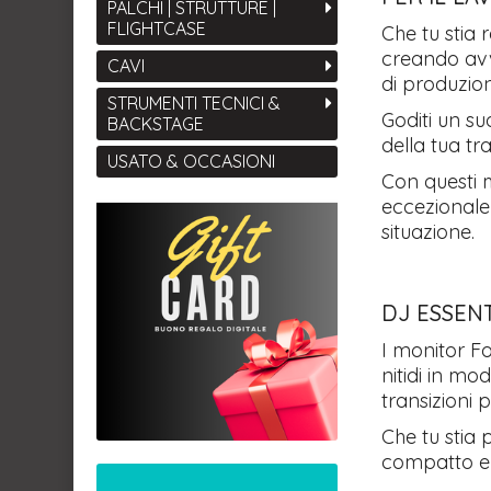
PALCHI | STRUTTURE |
FLIGHTCASE
Che tu stia r
creando avv
CAVI
di produzion
STRUMENTI TECNICI &
Goditi un s
BACKSTAGE
della tua tr
USATO & OCCASIONI
Con questi m
eccezionale 
situazione.
DJ ESSEN
I monitor Fo
nitidi in mo
transizioni 
Che tu stia 
compatto e d