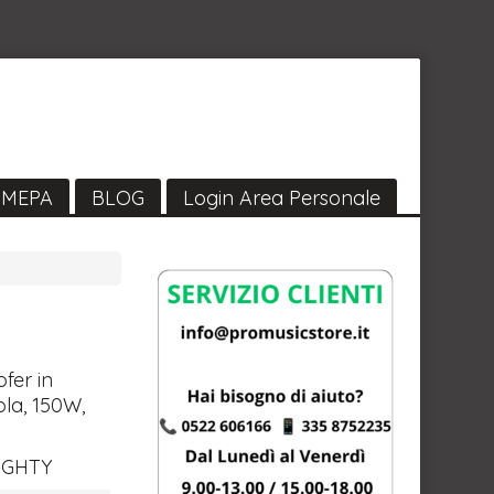
MEPA
BLOG
Login Area Personale
fer in
ola, 150W,
IGHTY