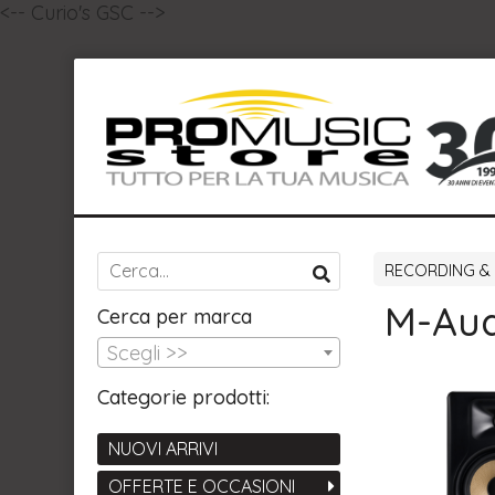
<-- Curio's GSC -->
RECORDING &
M-Aud
Cerca per marca
Scegli >>
Categorie prodotti:
NUOVI ARRIVI
OFFERTE E OCCASIONI