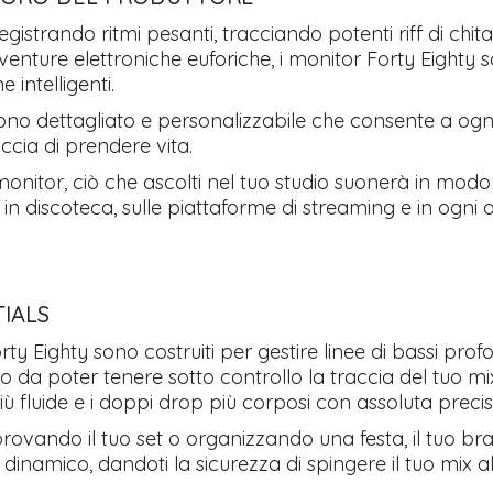
egistrando ritmi pesanti, tracciando potenti riff di chita
enture elettroniche euforiche, i monitor Forty Eighty 
e intelligenti.
uono dettagliato e personalizzabile che consente a og
accia di prendere vita.
onitor, ciò che ascolti nel tuo studio suonerà in modo
in discoteca, sulle piattaforme di streaming e in ogni a
TIALS
rty Eighty sono costruiti per gestire linee di bassi prof
do da poter tenere sotto controllo la traccia del tuo mix
più fluide e i doppi drop più corposi con assoluta preci
provando il tuo set o organizzando una festa, il tuo b
inamico, dandoti la sicurezza di spingere il tuo mix 