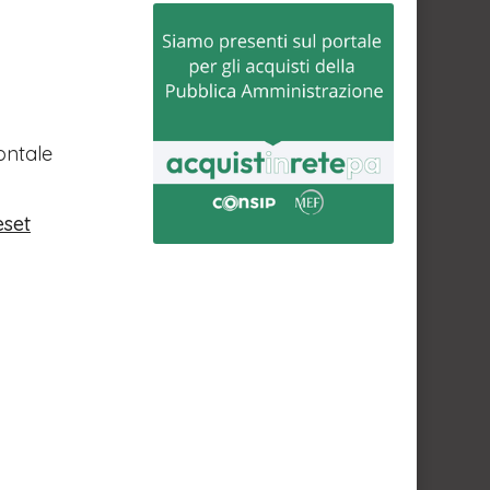
ontale
eset