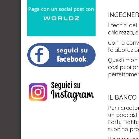
INGEGNER
I tecnici de
chiarezza, e
Con la conve
l’elaborazio
Questi moni
così puoi pr
perfettament
IL BANCO
Per i creato
un podcast,
Forty Eighty
suonino prof