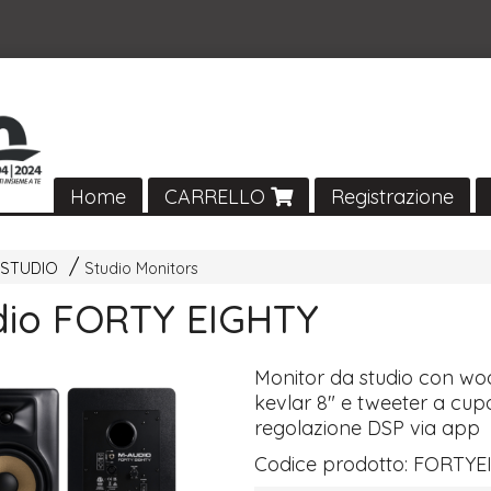
Home
CARRELLO
Registrazione
 STUDIO
Studio Monitors
io FORTY EIGHTY
Monitor da studio con woo
kevlar 8" e tweeter a cup
regolazione
DSP
via app
Codice prodotto:
FORTYE