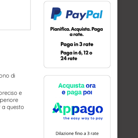
ono di
preciso e
uperiore
r a questo