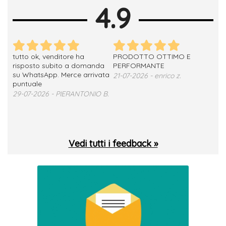
4.9
tutto ok, venditore ha
PRODOTTO OTTIMO E
ho 
no
risposto subito a domanda
PERFORMANTE
sod
su WhatsApp. Merce arrivata
ser
21-07-2026 - enrico z.
loro
puntuale
13-
29-07-2026 - PIERANTONIO B.
 T.
Vedi tutti i feedback »