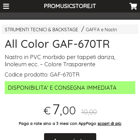
<-- Curio's GSC -->
PROMUSICSTORE.IT
STRUMENTI TECNICI & BACKSTAGE
GAFFA e Nastri
All Color GAF-670TR
Nastro in
PVC
morbido per tappeti danza,
linoleum ecc. – Colore Trasparente
Codice prodotto:
GAF-670TR
DISPONIBILITA' E CONSEGNA IMMEDIATA
7
,00
€
10,00
Paga a rate sino a 3 mesi con AppPago
scopri di più