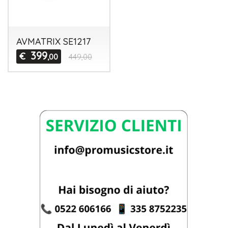
AVMATRIX SE1217
399
€
,00
449,00