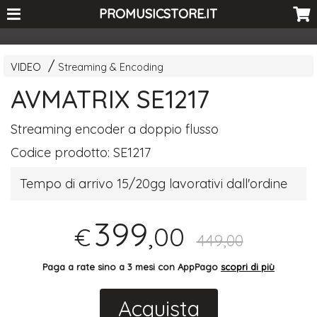
<-- Curio's GSC -->
PROMUSICSTORE.IT
VIDEO
Streaming & Encoding
AVMATRIX SE1217
Streaming encoder a doppio flusso
Codice prodotto:
SE1217
Tempo di arrivo 15/20gg lavorativi dall'ordine
399
,00
€
449,00
Paga a rate sino a 3 mesi con AppPago
scopri di più
Acquista