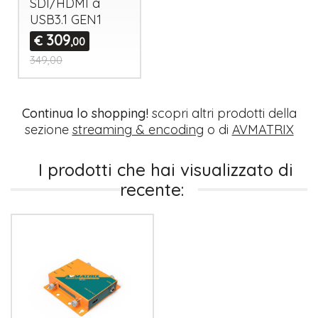
SDI
/
HDMI
a
USB3.1 GEN1
309
€
,00
349,00
Continua lo shopping!
scopri altri prodotti della
sezione
streaming & encoding
o di
AVMATRIX
I prodotti che hai visualizzato di
recente: