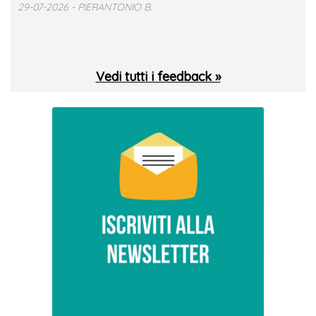
29-07-2026 - PIERANTONIO B.
 T.
Vedi tutti i feedback »