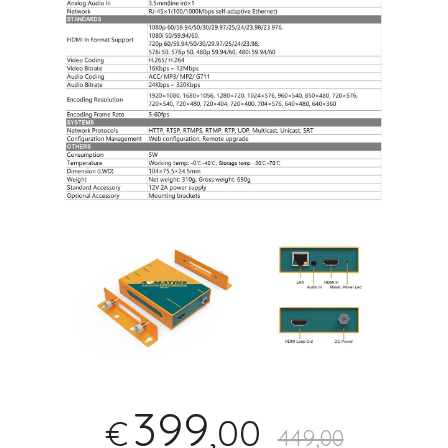
399
,00
€
449,00