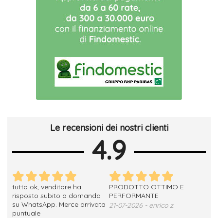
Le recensioni dei nostri clienti
4.9
tutto ok, venditore ha
PRODOTTO OTTIMO E
ho 
no
risposto subito a domanda
PERFORMANTE
sod
su WhatsApp. Merce arrivata
ser
21-07-2026 - enrico z.
loro
puntuale
13-