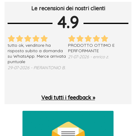
Le recensioni dei nostri clienti
4.9
tutto ok, venditore ha
PRODOTTO OTTIMO E
ho 
no
risposto subito a domanda
PERFORMANTE
sod
su WhatsApp. Merce arrivata
ser
21-07-2026 - enrico z.
loro
puntuale
13-
29-07-2026 - PIERANTONIO B.
 T.
Vedi tutti i feedback »