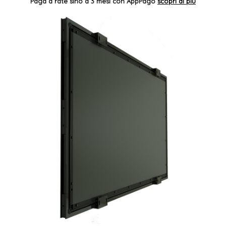
Paga a rate sino a 3 mesi con AppPago
scopri di più