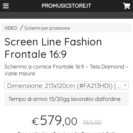
<-- Curio's GSC -->
PROMUSICSTORE.IT
VIDEO
Schermi per proiezione
Screen Line Fashion
Frontale 16:9
Schermo a cornice Frontale 16:9 – Tela Diamond –
Varie misure
Dimensione: 213x120cm (#FA213HDI) | € 579,00
Tempo di arrivo 15/20gg lavorativi dall'ordine
579
,00
€
765,00