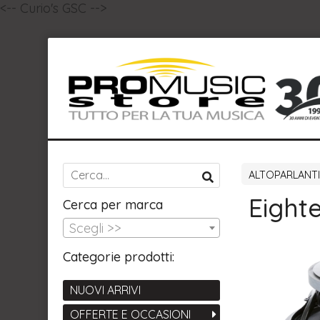
<-- Curio's GSC -->
ALTOPARLANTI
Eight
Cerca per marca
Scegli >>
Categorie prodotti:
NUOVI ARRIVI
OFFERTE E OCCASIONI