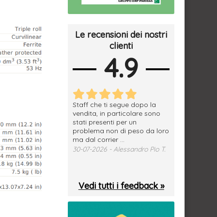
Le recensioni dei nostri
clienti
4.9
erfetto, materiale
Staff che ti segue dopo la
tutto ok, vendi
e spedizione
vendita, in particolare sono
subito a dom
sima, grazie.
stati presenti per un
WhatsApp. Mer
problema non di peso da loro
puntuale
026 - Daniele S.
ma dal corrier ...
29-07-2026 - 
30-07-2026 - Alessandro Pio T.
Vedi tutti i feedback »