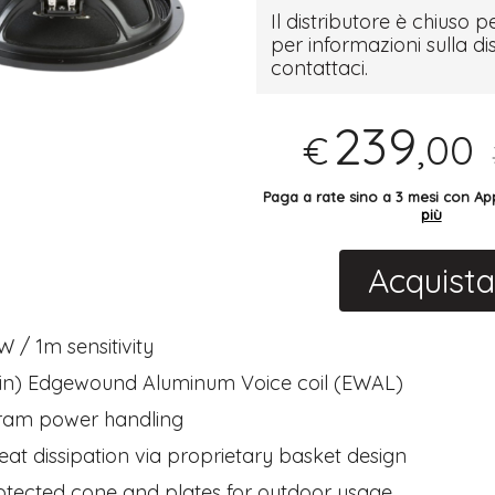
Il distributore è chiuso pe
per informazioni sulla di
contattaci.
239
,00
€
Paga a rate sino a 3 mesi con 
più
Acquista
 / 1m sensitivity
 in) Edgewound Aluminum Voice coil (EWAL)
am power handling
at dissipation via proprietary basket design
tected cone and plates for outdoor usage