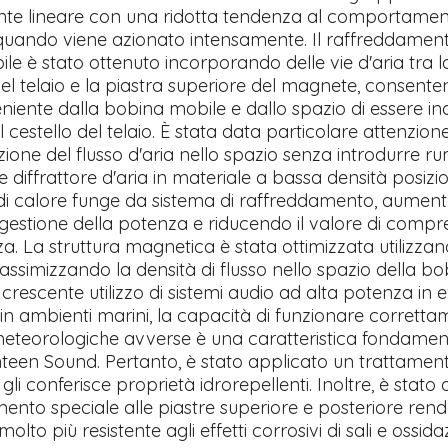
te lineare con una ridotta tendenza al comportame
quando viene azionato intensamente. Il raffreddament
e è stato ottenuto incorporando delle vie d'aria tra l
el telaio e la piastra superiore del magnete, consenten
niente dalla bobina mobile e dallo spazio di essere in
l cestello del telaio. È stata data particolare attenzion
azione del flusso d'aria nello spazio senza introdurre ru
 diffrattore d'aria in materiale a bassa densità posizi
 di calore funge da sistema di raffreddamento, aumen
 gestione della potenza e riducendo il valore di compr
a. La struttura magnetica è stata ottimizzata utilizzan
ssimizzando la densità di flusso nello spazio della bo
crescente utilizzo di sistemi audio ad alta potenza in e
 in ambienti marini, la capacità di funzionare corretta
meteorologiche avverse è una caratteristica fondament
ghteen Sound. Pertanto, è stato applicato un trattamen
gli conferisce proprietà idrorepellenti. Inoltre, è stato
mento speciale alle piastre superiore e posteriore rend
olto più resistente agli effetti corrosivi di sali e ossid