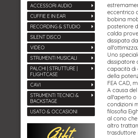
estremamen
ACCESSORI AUDIO
eccentrico 
CUFFIE E IN EAR
bobina mobil
posteriore d
RECORDING & STUDIO
calda prove
SILENT DISCO
dissipata da
all'ottimizz
VIDEO
Uno speciale
STRUMENTI MUSICALI
dissipatore
capacità di
PALCHI | STRUTTURE |
FLIGHTCASE
della potenz
FEA CAD, ma
CAVI
A causa del 
STRUMENTI TECNICI &
all'aperto o
BACKSTAGE
condizioni 
filosofia Ei
USATO & OCCASIONI
al cono che 
altro tratta
trasduttore m