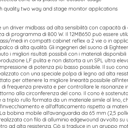
igh quality two way and stage monitor applications
 un driver midbass ad alta sensibilità con capacità di
za di programma di 800 W. Il 12MB650 può essere uti
assi/medi in compatti cabinet reflex a 2 vie o in applic
alco di alta qualità. Gli ingegneri del suono di Eighte
o i migliori risultati possibili con i materiali disponibili
iproduzione LF pulita e non distorta a un SPL ultra eleva
mpressione di potenza più basso possibile. Il suo cono
ealizzato con una speciale polpa di legno ad alta resi
tato per ottenere la migliore linearità possibile all'inte
i frequenza prevista e per controllare le risonanze i
orno alla circonferenza del cono. Il cono è sostenut
a triplo rullo formata da un materiale simile al lino, c
ll'invecchiamento e all'affaticamento rispetto ai materi
. La bobina mobile all'avanguardia da 65 mm (2,5 pollic
realizzata con filo di alluminio edgewound avvolto su
vetro ad alta resistenza. Ciò si traduce in un gruppo mo