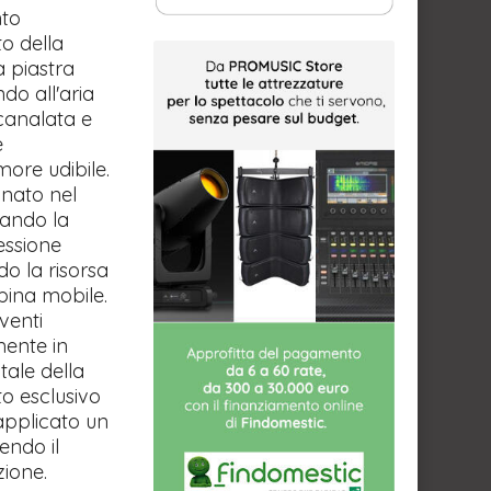
nto
o della
a piastra
do all'aria
canalata e
e
more udibile.
onato nel
tando la
essione
do la risorsa
bina mobile.
venti
mente in
ale della
to esclusivo
 applicato un
endo il
azione.