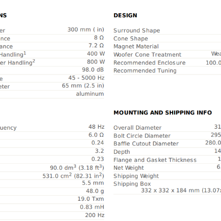
Tutto p
ottimo 
velocis
03-08-2