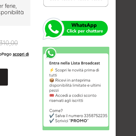
r ferie,
sponibilità
310,00
AppPago
scopri di