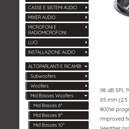
CASSE E SISTEMI AUDIO
MIXER AUDIO
MICROFONI E
RADIOMICROFONI
LUCI
INSTALLAZIONE AUDIO
ALTOPARLANTI E RICAMBI
Subwoofers
Woofers
98 dB SPL 1W
Mid Basses Woofers
65 mm (2.5
Mid Basses 6"
800W progr
Mid Basses 8"
Improved he
Mid Basses 10"
Weather pro