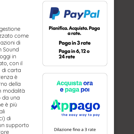
 gestione
lizzato come
azioni di
en Sound
 oggi in
to, con il
 di carta
stenza è
rno della
n modalità
o da una
he è più
ali
i) di
 un supporto
tore