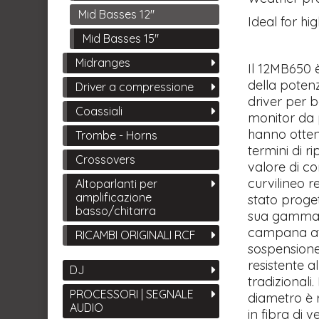
Mid Basses 12"
Ideal for h
Mid Basses 15"
Midranges
Il 12MB650 è
della poten
Driver a compressione
driver per b
Coassiali
monitor da p
hanno ottenut
Trombe - Horns
termini di r
Crossovers
valore di co
curvilineo r
Altoparlanti per
amplificazione
stato proget
basso/chitarra
sua gamma d
campana att
RICAMBI ORIGINALI RCF
sospensione 
resistente a
DJ
tradizionali
PROCESSORI | SEGNALE
diametro è 
AUDIO
in fibra di 