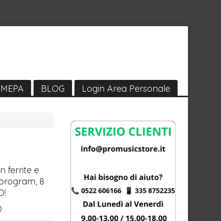
MEPA
BLOG
Login Area Personale
 ferrite e
 program, 8
O
!
0