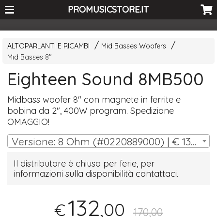
<-- Curio's GSC -->
PROMUSICSTORE.IT
ALTOPARLANTI E RICAMBI
Mid Basses Woofers
Mid Basses 8"
Eighteen Sound 8MB500
Midbass woofer 8" con magnete in ferrite e
bobina da 2", 400W program. Spedizione
OMAGGIO
!
Versione: 8 Ohm (#0220889000) | € 132,00
Il distributore è chiuso per ferie, per
informazioni sulla disponibilità contattaci.
132
,00
€
170,00