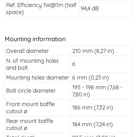
Ref. Efficiency 1W@1m (half
94,4 dB
space)
Mounting information
Overall diameter
210 mm (8,27 in)
N. of mounting holes
6
and bolt
Mounting holes diameter
6 mm (0,23 in)
195 - 198 mm (7,68 -
Bolt circle diameter
7,80 in)
Front mount baffle
186 mm (7,32 in)
cutout ø
Rear mount baffle
184 mm (7,24 in)
cutout ø