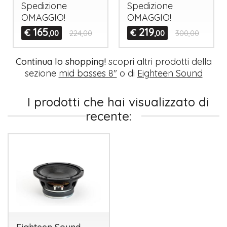
Spedizione
Spedizione
OMAGGIO
!
OMAGGIO
!
165
219
€
€
,00
224,00
,00
300,00
Continua lo shopping!
scopri altri prodotti della
sezione
mid basses 8"
o di
Eighteen Sound
I prodotti che hai visualizzato di
recente: