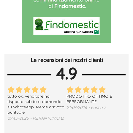
Le recensioni dei nostri clienti
4.9
tutto ok, venditore ha
PRODOTTO OTTIMO E
ho 
no
risposto subito a domanda
PERFORMANTE
sod
su WhatsApp. Merce arrivata
ser
21-07-2026 - enrico z.
loro
puntuale
13-
29-07-2026 - PIERANTONIO B.
 T.