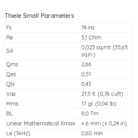
Thiele Small Parameters
Fs
74 Hz
Re
5,1 Ohm
0,023 sq.mt. (35,65
Sd
sq.in.)
Qms
2,66
Qes
0,51
Qts
0,43
Vas
21,5 lt. (0,76 cuft)
Mms
17 gr. (0,04 lb)
BL
9,0 Tm
Linear Mathematical Xmax
± 6 mm (± 0,24 in)
Le (1kHz)
0,60 mH