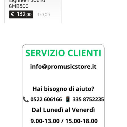
Eighteen Sound
8MB500
132
€
,00
170,00