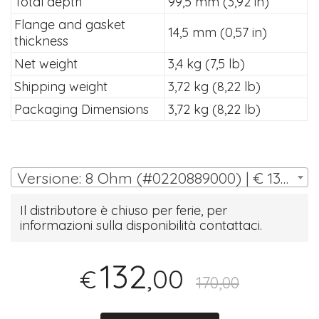
Total depth
99,5 mm (3,92 in)
Flange and gasket
14,5 mm (0,57 in)
thickness
Net weight
3,4 kg (7,5 lb)
Shipping weight
3,72 kg (8,22 lb)
Packaging Dimensions
3,72 kg (8,22 lb)
Versione: 8 Ohm (#0220889000) | € 132,00
Il distributore è chiuso per ferie, per
informazioni sulla disponibilità contattaci.
132
,00
€
170,00