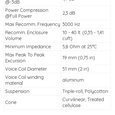
@-3dB
Power Compression
2,3 dB
@Full Power
Max Recomm. Frequency
3000 Hz
Recomm. Enclosure
10 - 40 lt. (0,35 - 1,41
Volume
cuft)
Minimum Impedance
5,8 Ohm at 25°C
Max Peak To Peak
19 mm (0,75 in)
Excursion
Voice Coil Diameter
51 mm (2 in)
Voice Coil winding
aluminum
material
Suspension
Triple-roll, Polycotton
Curvilinear, Treated
Cone
cellulose