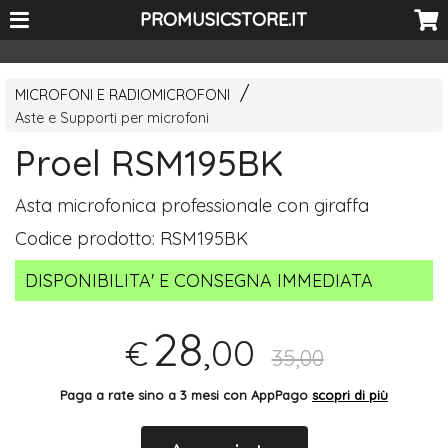
<-- Curio's GSC -->
PROMUSICSTORE.IT
MICROFONI E RADIOMICROFONI
Aste e Supporti per microfoni
Proel RSM195BK
Asta microfonica professionale con giraffa
Codice prodotto:
RSM195BK
DISPONIBILITA' E CONSEGNA IMMEDIATA
28
,00
€
35,00
Paga a rate sino a 3 mesi con AppPago
scopri di più