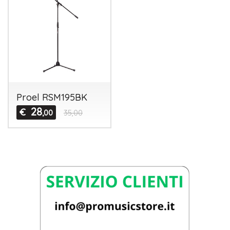
Proel RSM195BK
28
€
,00
35,00