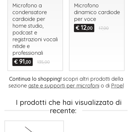
Microfono a
Microfono
condensatore
dinamico cardiode
cardioide per
per voce
home studio,
12
€
,00
17,00
podcast e
registrazioni vocali
nitide e
professionali
91
€
,00
135,00
Continua lo shopping!
scopri altri prodotti della
sezione
aste e supporti per microfoni
o di
Proel
I prodotti che hai visualizzato di
recente: