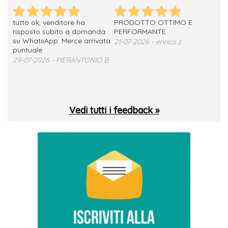
tutto ok, venditore ha
PRODOTTO OTTIMO E
ho 
no
risposto subito a domanda
PERFORMANTE
sod
su WhatsApp. Merce arrivata
ser
21-07-2026 - enrico z.
loro
puntuale
13-
29-07-2026 - PIERANTONIO B.
 T.
Vedi tutti i feedback »